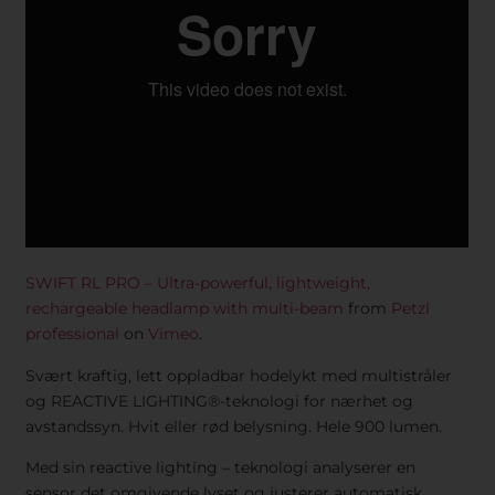
SWIFT RL PRO – Ultra-powerful, lightweight,
rechargeable headlamp with multi-beam
from
Petzl
professional
on
Vimeo
.
Svært kraftig, lett oppladbar hodelykt med multistråler
og REACTIVE LIGHTING®-teknologi for nærhet og
avstandssyn. Hvit eller rød belysning. Hele 900 lumen.
Med sin reactive lighting – teknologi analyserer en
sensor det omgivende lyset og justerer automatisk