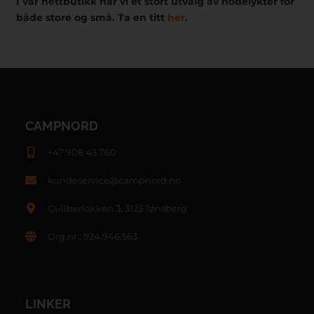
I vår nettbutikk har vi et stort utvalg av hodelykter for
både store og små. Ta en titt
her
.
CAMPNORD
+47 908 43 760
kundeservice@campnord.no
Gullberlokken 3, 3123 Tønsberg
Org.nr.: 924.946.563
LINKER