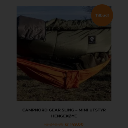
Tilbud!
CAMPNORD GEAR SLING – MINI UTSTYR
HENGEKØYE
kr
249,00
kr
149,00