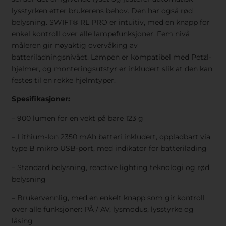
lysstyrken etter brukerens behov. Den har også rød
belysning. SWIFT® RL PRO er intuitiv, med en knapp for
enkel kontroll over alle lampefunksjoner. Fem nivå
måleren gir nøyaktig overvåking av
batteriladningsnivået. Lampen er kompatibel med Petzl-
hjelmer, og monteringsutstyr er inkludert slik at den kan
festes til en rekke hjelmtyper.
Spesifikasjoner:
– 900 lumen for en vekt på bare 123 g
– Lithium-Ion 2350 mAh batteri inkludert, oppladbart via
type B mikro USB-port, med indikator for batterilading
– Standard belysning, reactive lighting teknologi og rød
belysning
– Brukervennlig, med en enkelt knapp som gir kontroll
over alle funksjoner: PÅ / AV, lysmodus, lysstyrke og
låsing