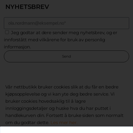
NYHETSBREV
Jeg godtar at dere sender meg nyhetsbrev, og er
innforstått med vilkårene for bruk av personlig
informasjon.
Send
FRAKT
KJØPSBETINGELSER
SIKKERHET OG PERSONVERN
COOKIES
Vår nettbutikk bruker cookies slik at du får en bedre
kjøpsopplevelse og vi kan yte deg bedre service. Vi
bruker cookies hovedsaklig til å lagre
innloggingsdetaljer og huske hva du har puttet i
handlekurven din. Fortsett å bruke siden som normalt
om du godtar dette.
Les mer her.