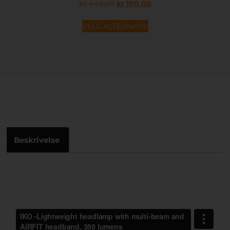
kr
449,00
kr
100,00
VELG ALTERNATIV
Beskrivelse