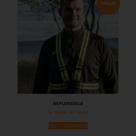
Tilbud!
REFLEKSSELE
kr
30,00
–
kr
46,00
VELG ALTERNATIV