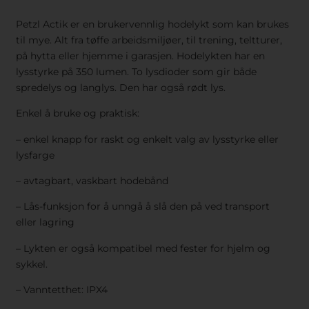
Petzl Actik er en brukervennlig hodelykt som kan brukes
til mye. Alt fra tøffe arbeidsmiljøer, til trening, teltturer,
på hytta eller hjemme i garasjen. Hodelykten har en
lysstyrke på 350 lumen. To lysdioder som gir både
spredelys og langlys. Den har også rødt lys.
Enkel å bruke og praktisk:
– enkel knapp for raskt og enkelt valg av lysstyrke eller
lysfarge
– avtagbart, vaskbart hodebånd
– Lås-funksjon for å unngå å slå den på ved transport
eller lagring
– Lykten er også kompatibel med fester for hjelm og
sykkel.
– Vanntetthet: IPX4