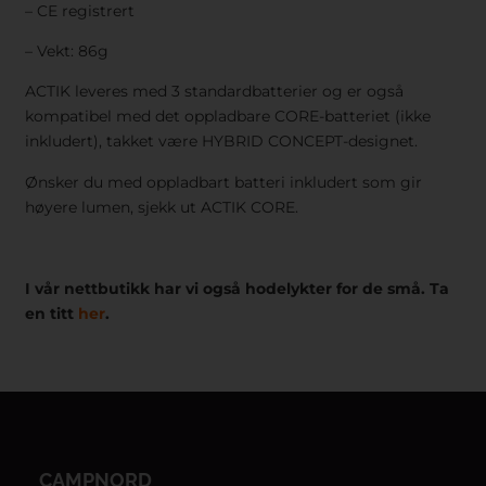
– CE registrert
– Vekt: 86g
ACTIK leveres med 3 standardbatterier og er også
kompatibel med det oppladbare CORE-batteriet (ikke
inkludert), takket være HYBRID CONCEPT-designet.
Ønsker du med oppladbart batteri inkludert som gir
høyere lumen, sjekk ut ACTIK CORE.
I vår nettbutikk har vi også hodelykter for de små. Ta
en titt
her
.
CAMPNORD