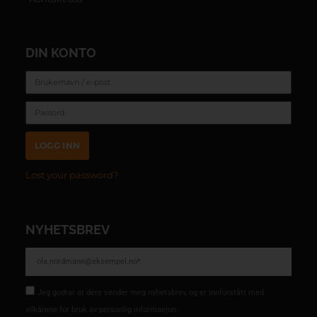
DIN KONTO
LOGG INN
Lost your password?
NYHETSBREV
Jeg godtar at dere sender meg nyhetsbrev, og er innforstått med
vilkårene for bruk av personlig informasjon.