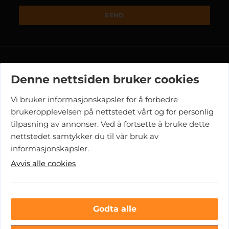
SEND
FRAKT
KJØPSBETINGELSER
SIKKERHET OG PERSONVERN
COOKIES
Denne nettsiden bruker cookies
Vi bruker informasjonskapsler for å forbedre
Vår nettbutikk bruker cookies slik at du får en bedre kjøpsopplevelse
og vi kan yte deg bedre service. Vi bruker cookies hovedsaklig til å
brukeropplevelsen på nettstedet vårt og for personlig
lagre innloggingsdetaljer og huske hva du har puttet i handlekurven
tilpasning av annonser. Ved å fortsette å bruke dette
din. Fortsett å bruke siden som normalt om du godtar dette.
Les mer
nettstedet samtykker du til vår bruk av
her.
informasjonskapsler.
Avvis alle cookies
PARTNERE
Klarna
VIsa
Vipps
Mastercard
Posten/Br
Godta alle
Vi tar juleferie fra 22 til 27.desember. Alle