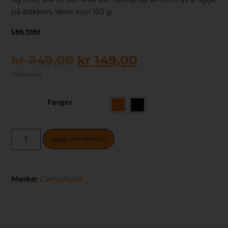
på bakken. Veier kun 150 g.
Les mer
kr
249,00
kr
149,00
inkl.mva
Farger
Legg i handlekurv
Merke:
CampNord