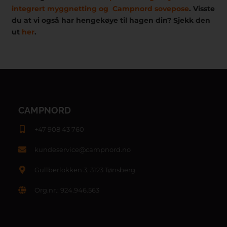
integrert myggnetting
og
Campnord sovepose
. Visste
du at vi også har hengekøye til hagen din? Sjekk den
ut
her
.
CAMPNORD
+47 908 43 760
kundeservice@campnord.no
Gullberlokken 3, 3123 Tønsberg
Org.nr.: 924.946.563