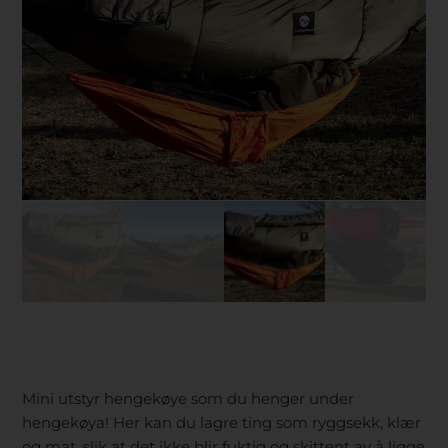
Mini utstyr hengekøye som du henger under
hengekøya! Her kan du lagre ting som ryggsekk, klær
og mat, slik at det ikke blir fuktig og skittent av å ligge