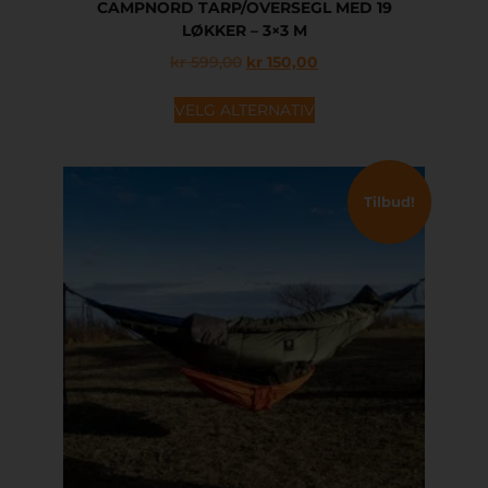
CAMPNORD TARP/OVERSEGL MED 19
LØKKER – 3×3 M
kr
599,00
kr
150,00
VELG ALTERNATIV
Tilbud!