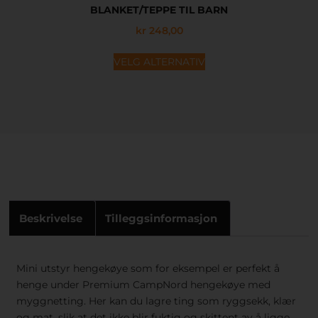
BLANKET/TEPPE TIL BARN
kr
248,00
VELG ALTERNATIV
Beskrivelse
Tilleggsinformasjon
Mini utstyr hengekøye som for eksempel er perfekt å
henge under Premium CampNord hengekøye med
myggnetting. Her kan du lagre ting som ryggsekk, klær
og mat, slik at det ikke blir fuktig og skittent av å ligge