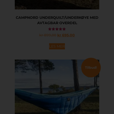
CAMPNORD UNDERQUILT/UNDERKØYE MED
AVTAGBAR OVERDEL
Vurdert
kr
899,00
kr
695,00
5.00
av 5
LES MER
Tilbud!