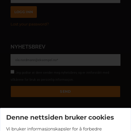
LOGG INN
Lost your password?
NYHETSBREV
Jeg godtar at dere sender meg nyhetsbrev, og er innforstått med
vilkårene for bruk av personlig informasjon.
SEND
Denne nettsiden bruker cookies
FRAKT
KJØPSBETINGELSER
SIKKERHET OG PERSONVERN
COOKIES
Vi bruker informasjonskapsler for å forbedre