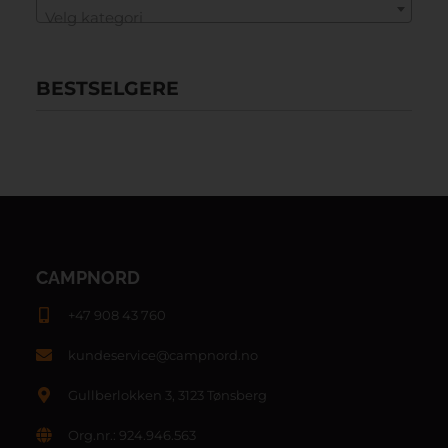
Velg kategori
BESTSELGERE
CAMPNORD
+47 908 43 760
kundeservice@campnord.no
Gullberlokken 3, 3123 Tønsberg
Org.nr.: 924.946.563