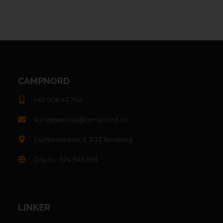
CAMPNORD
+47 908 43 760
kundeservice@campnord.no
Gullberlokken 3, 3123 Tønsberg
Org.nr.: 924.946.563
LINKER