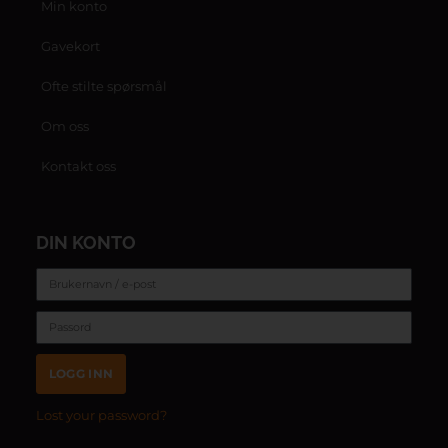
Min konto
Gavekort
Ofte stilte spørsmål
Om oss
Kontakt oss
DIN KONTO
LOGG INN
Lost your password?